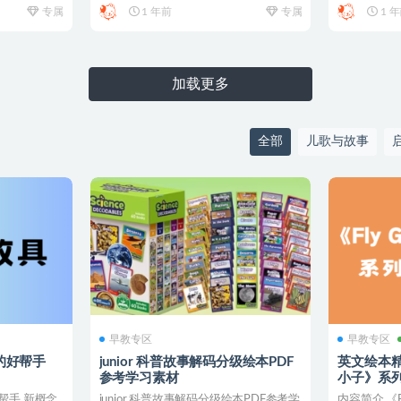
专属
1 年前
专属
1 
加载更多
全部
儿歌与故事
早教专区
早教专区
的好帮手
junior 科普故事解码分级绘本PDF
英文绘本精读
参考学习素材
小子》系
+泛读8本
帮手 新概念
junior 科普故事解码分级绘本PDF参考学
内容简介 《F