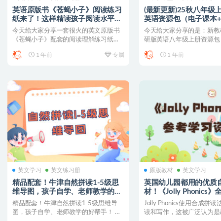
英语原版书《苍蝇小子》阅读练习
(最新更新)25秋八年级
纸来了！这样精读孩子阅读水平直
英语资源包（电子课本
线上升！
+课堂笔记+课件PPT）
今天给大家分享一套很火的英文原版书
今天给大家分享的是：新教材
《苍蝇小子》配套的阅读理解练习纸，
研版英语八年级上册资源包
外网售价折合人民币100...
+单词音频+课堂笔...
1 年前
专属
1 年前
英文学习
英文练习册
原版教材
英文学习
精品配套！牛津自然拼读1-5级思
英国幼儿园都用的优质
维导图，孩子自学、老师教学的好
材！《Jolly Phonic
帮手！
料，特别适合孩子
精品配套！牛津自然拼读1-5级思维导
Jolly Phonics使用合成
图，孩子自学、老师教学的好帮手！ 精
读和写作，这被广泛认为是
品配套！牛津自然拼读...
英语阅读...