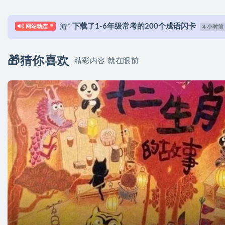
h*********8
成功登录了本站
网站动态
5 小时前
h**********************m
下载了牛津金奖分级教材《O
语法等）-编号【YY0053】
h**********************m
下载了《Guided Wri
7 小时前
🎁猜你喜欢
精彩内容 就在眼前
h**********************m
签到打卡成功，获得奖励：
h**********************m
下载了LOOK学习参考资
h**********************m
下载了轻松语法|爆火的3
游*
下载了字母启蒙练习册||西瓜字母练习册（A-Z）
游*
下载了字母启蒙练习册||水果和蔬菜着色练习册（
游*
下载了字母启蒙练习册||儿童字母着色页（A-Z）
游*
下载了1-6年级常考的200个成语闪卡
4 小时前