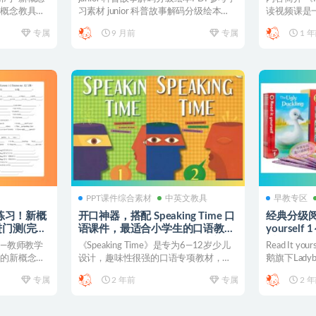
新概念教具，
习素材 junior 科普故事解码分级绘本
读视频课是
PD...
设计的互动式课
专属
9 月前
专属
1 
PPT课件综合素材
中英文教具
早教专区
练习！新概
开口神器，搭配 Speaking Time 口
经典分级阅读
进门测(完整
语课件，最适合小学生的口语教材
yoursel
升新概念的
《Speaking Time》名校机构演讲
看绘本听故
—教师教学
《Speaking Time》是专为6—12岁少儿
Read It 
21】
训练都用它，编号~【KK0053】
要的新概念英
设计，趣味性很强的口语专项教材，共
鹅旗下Lady
分为3个...
专属
2 年前
专属
2 