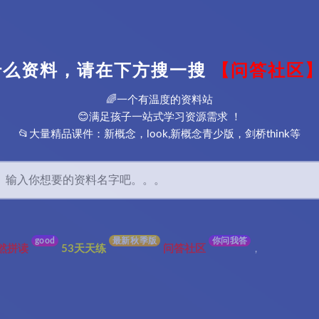
什么资料，请在下方搜一搜
【问答社区
🌈一个有温度的资料站
😊满足孩子一站式学习资源需求 ！
📂大量精品课件：新概念，look,新概念青少版，剑桥think等
good
最新秋季版
你问我答
然拼读
53天天练
问答社区
，