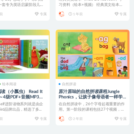
一套专为英语启蒙阶段儿童
习资料（绘本+视频） 经典英文绘本
...
《How...
年前
专属
1 年前
专属
绘本阅读
自然拼读
（小瓢虫） Read It
原汁原味的自然拼读课程Jungle
f 1～4级PDF+音频MP3，
Phonics，让孩子像母语者一样学
事~编号【AD0063】
习英语（含学习视频资源）~编号
yourself进阶读物系列就是由企
在自然拼读中，26个字母起着重要的作
【AF0069】
bird品牌出品，精选了多...
用。第一阶段的课程包括27个视频，其
中有一个字母歌和26...
年前
专属
2 年前
专属