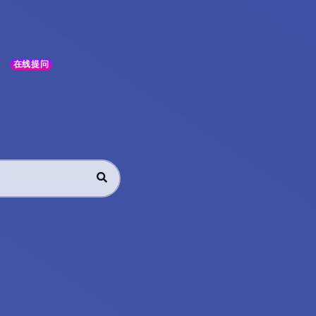
在线提问
】