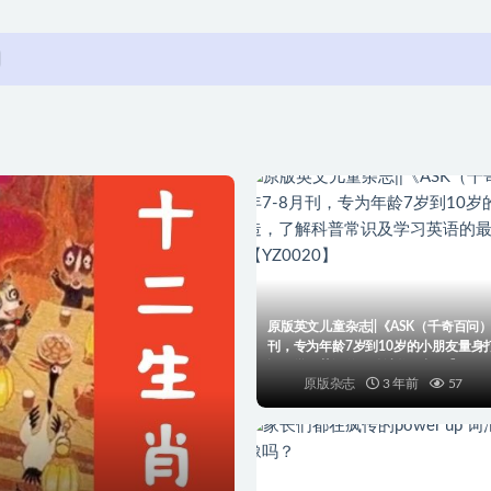
xford Discover》全套资源（白板教学软件+配套练习册、音频、
ting》引导式启发，“步步为营”引导孩子搭建篇章结构！
7 小时前
1.0豆豆
7 小时前
料
7 小时前
4天语法小纸条，带你轻松攻破初中语法！
7 小时前
~编号【QM-0001】
2 分钟前
A-Z）~编号【QM-0002】
34 分钟前
~编号【QM-0005】
1 小时前
原版英文儿童杂志||《ASK（千奇百问）》
刊，专为年龄7岁到10岁的小朋友量身
识及学习英语的最佳读物~编号【YZ00
原版杂志
3 年前
57