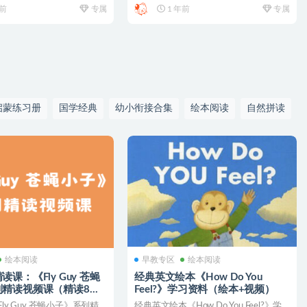
年前
专属
1 年前
专属
启蒙练习册
国学经典
幼小衔接合集
绘本阅读
自然拼读
绘本阅读
早教专区
绘本阅读
课：《Fly Guy 苍蝇
经典英文绘本《How Do You
列精读视频课（精读8本
Feel?》学习资料（绘本+视频）
） 绘本+音/视频
ly Guy 苍蝇小子》系列精
经典英文绘本《How Do You Feel?》学