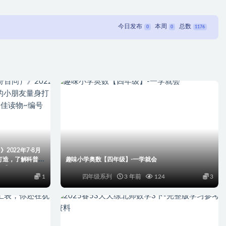
今日发布
本周
总数
0
0
1176
视频、课本PDF、
2022年7-8月
打造，了解科普常
趣味小学奥数【四年级】-一学就会
20】
1
四年级系列
3 年前
124
3