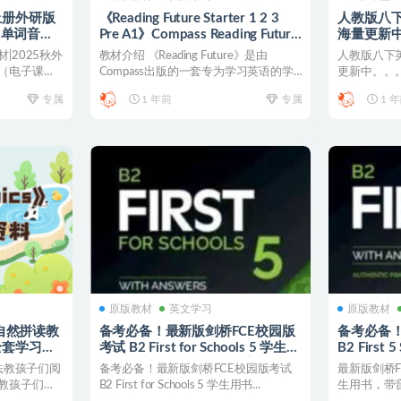
上册外研版
《Reading Future Starter 1 2 3
人教版八
+单词音频
Pre A1》Compass Reading Future
海量更新
第1级别
|2025秋外
教材介绍 《Reading Future》是由
人教版八下
（电子课本
Compass出版的一套专为学习英语的学
更新中。。
生设计...
料包合集，海
专属
1 年前
专属
1 
原版教材
英文学习
原版教材
自然拼读教
备考必备！最新版剑桥FCE校园版
备考必备！
s》全套学习资
考试 B2 First for Schools 5 学生用
B2 First 
书，带音频和资源库的答案
书，带音
拼读法教孩子们阅
备考必备！最新版剑桥FCE校园版考试
最新版剑桥FCE
教孩子们用
B2 First for Schools 5 学生用书...
生用书，带
剑桥...