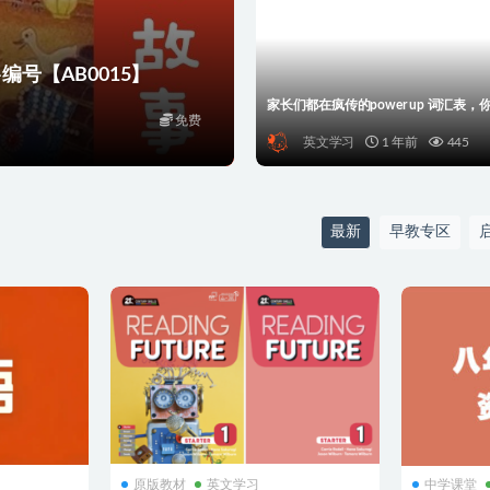
号【AB0015】
家长们都在疯传的power up 词汇表
免费
英文学习
1 年前
445
最新
早教专区
原版教材
英文学习
中学课堂