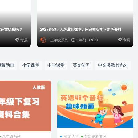
，你还在犹豫吗？
2025春53天天练北师数学3下-完整版学习参考资料
专属
三年级系列
1 年前
31
专属
启蒙动画
小学课堂
中学课堂
英文学习
中文类教具系列
八年级系列
英文学习
英语课程专区