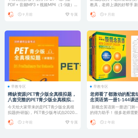
PDF + 音频MP3 + 视频MP4（1-5级）
教具，老师上课的好帮手 
牛...
老师上课的好帮手
9 月前
专属
9 月前
早教专区
早教专区
稀缺资源|PET青少版全真模拟题，
老师看了都激动的配套
八套完整的PET青少版全真模拟
念英语第一册1-144课
题，题型、话题和难度与真实考试
版)，完美匹配，全面提
今天给大家带来的是PET青少版全真模
新概念英语第一册进门测—
一致！带你提前体验考试！
学习效果！编号【YA01
拟题(外研版)， PET青少版考试自2020
的得力助手！ 很多老师需
年开始采用新...
语第一册...
2 年前
专属
2 年前