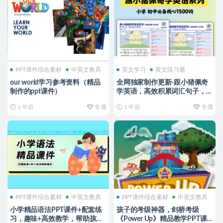
PPT课件综合素材
中英文教具
英文学习
英文练习册
our world学习参考资料（精品
全网独家制作更新-跟小猪佩奇
制作的ppt课件）
学英语，高效积累词汇句子，独
家整理制作第一季更新完，同步
1 年前
专属
1 年前
专属
小程序。。。。
PPT课件综合素材
中英文教具
PPT课件综合素材
中英文教具
小学精品语法PPT课件+配套练
孩子的考级神器，剑桥考级
习，趣味+高效教学，帮助孩子
《Power Up》精品教学PPT课