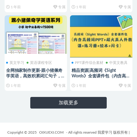
小学语法一路通关！（海量精品
件，老师和培训结构的最爱
1 年前
专属
1 年前
专属
课件持续更新中。。。）
英文学习
英语课程专区
PPT课件综合素材
中英文教具
全网独家制作更新-跟小猪佩奇
精品资源|高频词《Sight
学英语，高效积累词汇句子，独
Words》全套课件包（内含高频
家整理制作第一季更新
词PPT+超火真人外教课+练习册
1 年前
专属
1 年前
专属
中。。。。
+绘本+闪卡），质量超高！
加载更多
Copyright © 2025
OIXUEXI.COM
- All rights reserved 我爱学习 版权所有
|