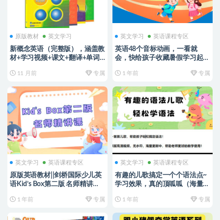
原版教材
英文学习
英文学习
英语课程专区
新概念英语（完整版），涵盖教
英语48个音标动画，一看就
材+学习视频+课文+翻译+单词
会，快给孩子收藏暑假学习起
+解析+语法+口语朗读+动画
来！
11 月前
专属
1 年前
专属
等，一次就可以拥有，无需东本
西跑找资料了！
英文学习
英语课程专区
英文学习
英语课程专区
原版英语教材||剑桥国际少儿英
有趣的儿歌搞定一个个语法点~
语Kid’s Box第二版 名师精讲
学习效果，真的顶呱呱（海量持
课，孩子同步学，太棒了
续更新中）
1 年前
专属
1 年前
专属