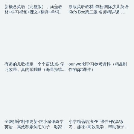
新概念英语（完整版），涵盖教
原版英语教材||剑桥国际少儿英语
材+学习视频+课文+翻译+单词
Kid’s Box第二版 名师精讲课，孩
+解析+语法+口语朗读+动画等，
子同步学，太棒了
一次就可以拥有，无需东本西跑
找资料了！
有趣的儿歌搞定一个个语法点~学
our world学习参考资料（精品制
习效果，真的顶呱呱（海量持续
作的ppt课件）
更新中）
全网独家制作更新-跟小猪佩奇学
小学精品语法PPT课件+配套练
英语，高效积累词汇句子，独家
习，趣味+高效教学，帮助孩子小
整理制作第一季更新完，同步小
学语法一路通关！（海量精品课