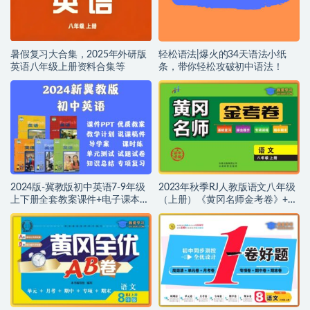
暑假复习大合集，2025年外研版
轻松语法|爆火的34天语法小纸
英语八年级上册资料合集等
条，带你轻松攻破初中语法！
2024版-冀教版初中英语7-9年级
2023年秋季RJ人教版语文八年级
上下册全套教案课件+电子课本
（上册）《黄冈名师金考卷》+参
+试卷+视频微课+综合资料+听力
考答案解析，PDF文档，可打印,
等
百度网盘下载