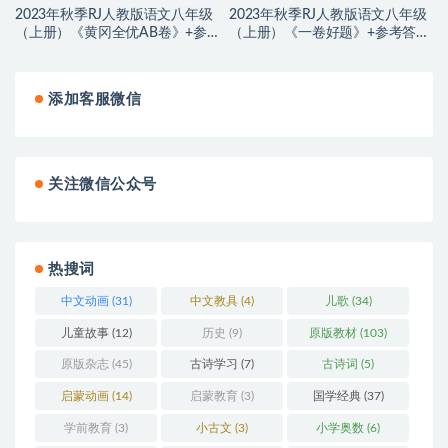
2023年秋季RJ人教版语文八年级
2023年秋季RJ人教版语文八年级
（上册）《黄冈全优AB卷》+参
（上册）《一卷好题》+参考答案
考答案解析，PDF文档，可打印,
解析，2份PDF文档，可打印,百度
百度网盘下载
网盘下载
添加客服微信
关注微信公众号
热搜词
中文动画
(31)
中文教具
(4)
儿歌
(34)
儿童故事
(12)
历史
(9)
原版教材
(103)
原版杂志
(45)
古诗学习
(7)
古诗词
(5)
启蒙动画
(14)
启蒙教育
(3)
国学经典
(37)
学前教育
(3)
小古文
(3)
小学奥数
(6)