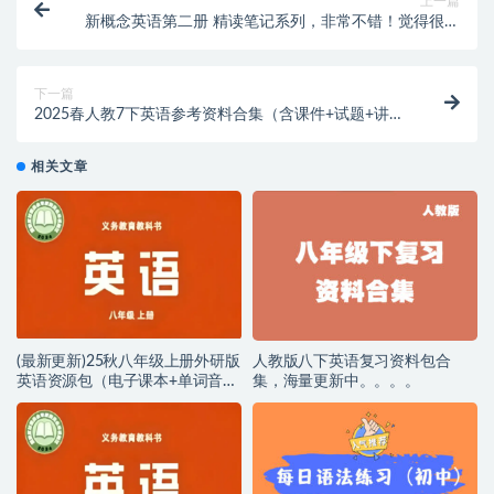
上一篇
新概念英语第二册 精读笔记系列，非常不错！觉得很少
见，你却很喜欢
下一篇
2025春人教7下英语参考资料合集（含课件+试题+讲义
+重难点+知识清单+教案等）
相关文章
(最新更新)25秋八年级上册外研版
人教版八下英语复习资料包合
英语资源包（电子课本+单词音频
集，海量更新中。。。。
+课堂笔记+课件PPT）