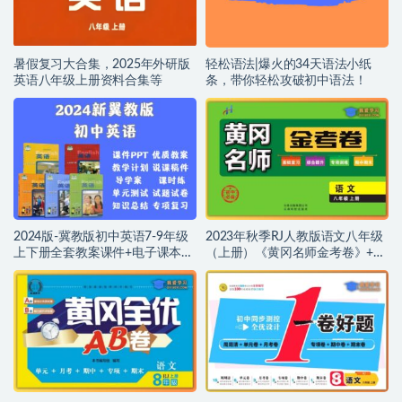
暑假复习大合集，2025年外研版
轻松语法|爆火的34天语法小纸
英语八年级上册资料合集等
条，带你轻松攻破初中语法！
2024版-冀教版初中英语7-9年级
2023年秋季RJ人教版语文八年级
上下册全套教案课件+电子课本
（上册）《黄冈名师金考卷》+参
+试卷+视频微课+综合资料+听力
考答案解析，PDF文档，可打印,
等
百度网盘下载