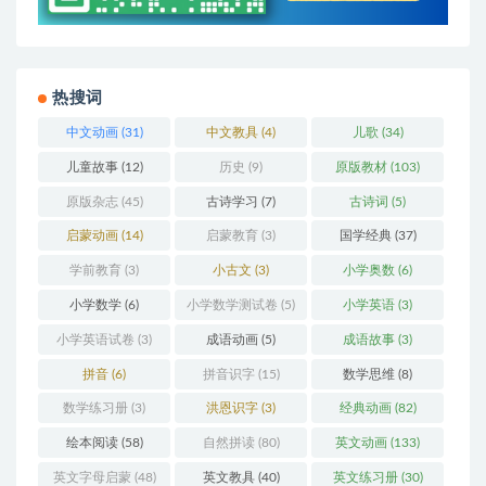
热搜词
中文动画
(31)
中文教具
(4)
儿歌
(34)
儿童故事
(12)
历史
(9)
原版教材
(103)
原版杂志
(45)
古诗学习
(7)
古诗词
(5)
启蒙动画
(14)
启蒙教育
(3)
国学经典
(37)
学前教育
(3)
小古文
(3)
小学奥数
(6)
小学数学
(6)
小学数学测试卷
(5)
小学英语
(3)
小学英语试卷
(3)
成语动画
(5)
成语故事
(3)
拼音
(6)
拼音识字
(15)
数学思维
(8)
数学练习册
(3)
洪恩识字
(3)
经典动画
(82)
绘本阅读
(58)
自然拼读
(80)
英文动画
(133)
英文字母启蒙
(48)
英文教具
(40)
英文练习册
(30)