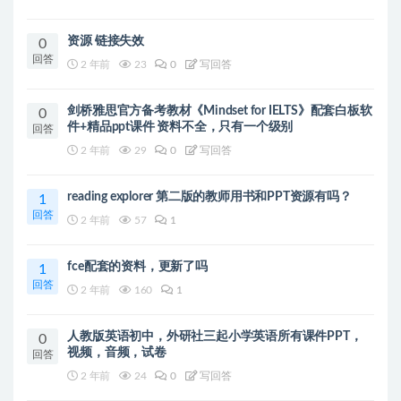
资源 链接失效
0
回答
2 年前
23
0
写回答
剑桥雅思官方备考教材《Mindset for IELTS》配套白板软
0
件+精品ppt课件 资料不全，只有一个级别
回答
2 年前
29
0
写回答
reading explorer 第二版的教师用书和PPT资源有吗？
1
回答
2 年前
57
1
fce配套的资料，更新了吗
1
回答
2 年前
160
1
人教版英语初中，外研社三起小学英语所有课件PPT，
0
视频，音频，试卷
回答
2 年前
24
0
写回答