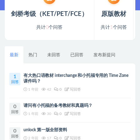
剑桥考级（KET/PET/FCE）
原版教材
0
1
共计
个问答
共计
个问答
最新
热门
未回答
已回答
发布新提问
有大热口语教材 interchange 和小托福专用的 Time Zone
1
课件吗？
回答
1 年前
42
0
写回答
请问有小托福的备考教材和真题吗？
0
回答
1 年前
30
0
写回答
unlock 第一版全部资料
0
回答
2 年前
17
0
写回答