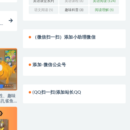
英语课堂系列
英语课程
(6)
英语阅读
(124)
(3)
语文阅读
(5)
趣味科普
(3)
阅读理解
(5)
-
（微信扫一扫）添加小助理微信
添加-微信公众号
(QQ扫一扫)添加站长QQ
识性、趣味
泡孔雀鱼
文版1-4季，
学龄前儿童