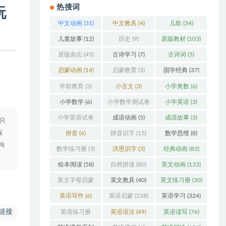
热搜词
玩
中文动画
(31)
中文教具
(4)
儿歌
(34)
儿童故事
(12)
历史
(9)
原版教材
(103)
原版杂志
(45)
古诗学习
(7)
古诗词
(5)
启蒙动画
(14)
启蒙教育
(3)
国学经典
(37)
学前教育
(3)
小古文
(3)
小学奥数
(6)
小学数学
(6)
小学数学测试卷
小学英语
(3)
(5)
小学英语试卷
成语动画
(5)
成语故事
(3)
只
(3)
版
拼音
(6)
拼音识字
(15)
数学思维
(8)
向
数学练习册
(3)
洪恩识字
(3)
经典动画
(82)
绘本阅读
(58)
自然拼读
(80)
英文动画
(133)
英文字母启蒙
英文教具
(40)
英文练习册
(30)
(48)
英语写作
(6)
英语启蒙
(228)
英语学习
(324)
链接
英语练习册
英语语法
(49)
英语读写
(76)
(108)