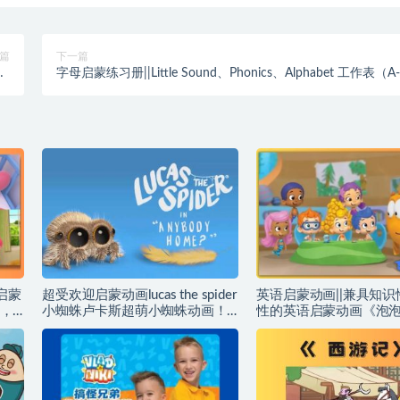
篇
下一篇
-
字母启蒙练习册||Little Sound、Phonics、Alphabet 工作表（A
0】
Z）~编号【QM-0031】
，启蒙
超受欢迎启蒙动画lucas the spider
英语启蒙动画||兼具知
，
小蜘蛛卢卡斯超萌小蜘蛛动画！
性的英语启蒙动画《泡
停不
孩子大人都喜欢​–编号
Bubble Guppies 》英
【EE0056】
中文版：1-5季，适合
~编号【EE0113】