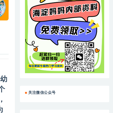
得幼
个
关注微信公众号
，
为