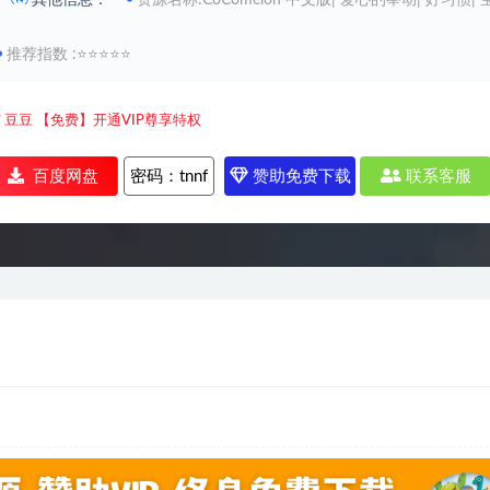
其他信息：
资源名称:CoComelon 中文版| 爱心的举动| 好习惯|
推荐指数 :⭐⭐⭐⭐⭐
0
豆豆
【免费】开通VIP尊享特权
百度网盘
密码：
tnnf
赞助免费下载
联系客服