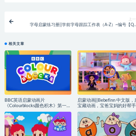
上一
字母启蒙练习册||学前字母跟踪工作表（A-Z）~编号【QM
003
相关文章
BBC英语启蒙动画片
启蒙动画||Bebefinn 中文版
《Colourblocks颜色积木》第一季
宝藏动画，宝爸宝妈的好帮手
+第二季，原版无水印，帮助孩子
深受2-6岁孩子喜欢，看了就
们以一种新的方式看待和理解颜
下来~编号【FF0024】
色~编号[【EE0119】