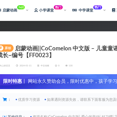
hot
热门
热门
启蒙动画
小学课堂
中学课堂
启蒙动画||CoComelon 中文版 – 
#
原创
成长~编号【FF0023】
向上的豆豆
2024-01-11
中文动画
0
130
限时特惠
丨 网站永久赞助会员，限时优惠中，孩子学
：
优质学习资源
如果遇到资源失效，请联系下面客服为您及