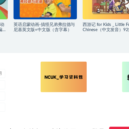
动
英语启蒙动画-搞怪兄弟弗拉德与
西游记 for Kids _ Little F
编号
尼基英文版+中文版（含字幕）
Chinese（中文发音）9
不厌的经典作品-编号
【AE0031】
明