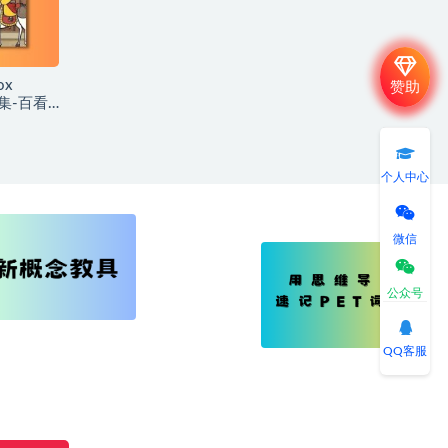
ox
赞助
2集-百看
个人中心
微信
公众号
QQ客服