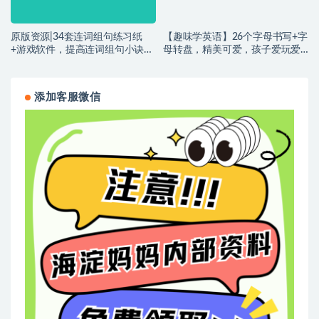
原版资源|34套连词组句练习纸
【趣味学英语】26个字母书写+字
+游戏软件，提高连词组句小诀
母转盘，精美可爱，孩子爱玩爱
窍！编号~【YA0143】
学！编号~【JJ0063】
添加客服微信