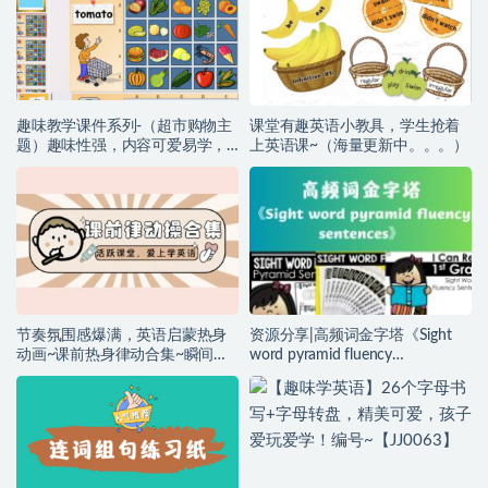
趣味教学课件系列-（超市购物主
课堂有趣英语小教具，学生抢着
题）趣味性强，内容可爱易学，
上英语课~（海量更新中。。。）
全面提升孩子的词汇量（海量课
程配套更新中。。。）
节奏氛围感爆满，英语启蒙热身
资源分享|高频词金字塔《Sight
动画~课前热身律动合集~瞬间让
word pyramid fluency
孩子爱上英语！
sentences》强势来袭，可打印整
理成册，单词，句子，进阶练
习！非常好用！编号【YA0105】