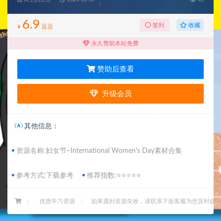
6.9
收藏
签到
¥
豆豆
永久赞助本站免费
赞助后查看
升级会员
其他信息：
资源名称:妇女节~International Women's Day素材合集
参考方式:下载参考
推荐指数:⭐⭐⭐⭐⭐
：
优质学习资源
如果遇到资源失效，请联系下面客服为您及时处