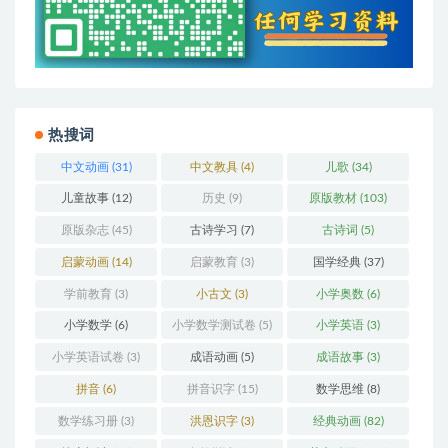
热搜词
中文动画
(31)
中文教具
(4)
儿歌
(34)
儿童故事
(12)
历史
(9)
原版教材
(103)
原版杂志
(45)
古诗学习
(7)
古诗词
(5)
启蒙动画
(14)
启蒙教育
(3)
国学经典
(37)
学前教育
(3)
小古文
(3)
小学奥数
(6)
小学数学
(6)
小学数学测试卷
(5)
小学英语
(3)
小学英语试卷
(3)
成语动画
(5)
成语故事
(3)
拼音
(6)
拼音识字
(15)
数学思维
(8)
数学练习册
(3)
洪恩识字
(3)
经典动画
(82)