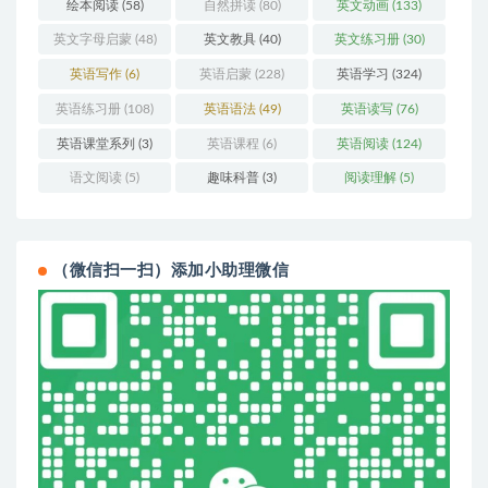
绘本阅读
(58)
自然拼读
(80)
英文动画
(133)
英文字母启蒙
(48)
英文教具
(40)
英文练习册
(30)
英语写作
(6)
英语启蒙
(228)
英语学习
(324)
英语练习册
(108)
英语语法
(49)
英语读写
(76)
英语课堂系列
(3)
英语课程
(6)
英语阅读
(124)
语文阅读
(5)
趣味科普
(3)
阅读理解
(5)
（微信扫一扫）添加小助理微信