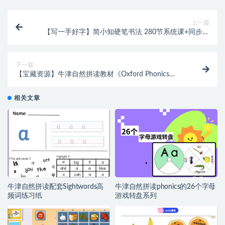
上一篇
【写一手好字】简小知硬笔书法 ​280节系统课+同步字
帖电子版 ​，纠正写作姿势，养好良的习惯~编号
【SW0008】
下一篇
【宝藏资源】牛津自然拼读教材《Oxford Phonics
World》L1-L5全套外教录播视频课(Molly老师版)169集
~编号【KK0040】
相关文章
牛津自然拼读配套Sightwords高
牛津自然拼读phonics的26个字母
频词练习纸
游戏转盘系列