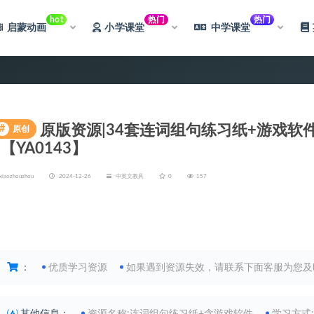
hot
热门
热门
启蒙动画
小学课堂
中学课堂
原版资源|34套连词组句练习纸+游戏
#
原创
~【YA0143】
xiaozhouzhou
2024-12-26
中英文教具
0
157
限时特惠
丨 网站永久赞助会员，限时优惠中，孩子学
：
优质学习资源
如果遇到资源失效，请联系下面客服为您及