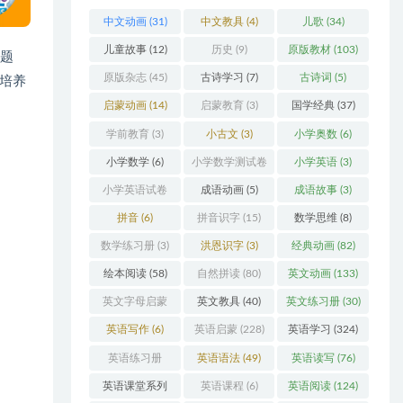
中文动画
(31)
中文教具
(4)
儿歌
(34)
儿童故事
(12)
历史
(9)
原版教材
(103)
种题
原版杂志
(45)
古诗学习
(7)
古诗词
(5)
培养
启蒙动画
(14)
启蒙教育
(3)
国学经典
(37)
学前教育
(3)
小古文
(3)
小学奥数
(6)
小学数学
(6)
小学数学测试卷
小学英语
(3)
(5)
小学英语试卷
成语动画
(5)
成语故事
(3)
(3)
拼音
(6)
拼音识字
(15)
数学思维
(8)
数学练习册
(3)
洪恩识字
(3)
经典动画
(82)
绘本阅读
(58)
自然拼读
(80)
英文动画
(133)
英文字母启蒙
英文教具
(40)
英文练习册
(30)
(48)
英语写作
(6)
英语启蒙
(228)
英语学习
(324)
英语练习册
英语语法
(49)
英语读写
(76)
(108)
英语课堂系列
英语课程
(6)
英语阅读
(124)