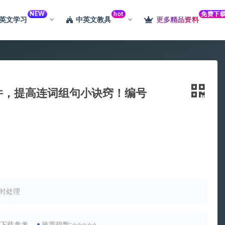
NEW
hot
免费下
英文学习
中英文教具
更多精品资料
软件，提高连词组句小诀窍！编号
习的宝藏资源库，想要的都有！
升级会员
时处理