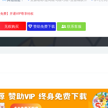
其他信息：
资源名称:连词组句练习纸+含游戏软件
学习方式
免费】开通VIP尊享特权
无权购买
赞助免费下载
联系客服