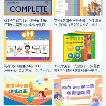
KET学习课程||史上最全的剑桥
英语课程||全网最全最牛的牛津树
KET考试网课大合集备考资源，精
资源合集（共230多个G）精讲课
选9套课程，助力考试必过~编号
绘本音频件练习闪卡活动计划
【KK0017】
等，是孩子学习的最佳的参考资
源，你想要的这里都能找到~编号
【KK0011】
英语认知启蒙的神器《ELF
新概念英语（完整版），涵盖教
Learning》全套课程， 19个不同
材+学习视频+课文+翻译+单词
主题 300个启蒙词汇视频，相当
+解析+语法+口语朗读+动画等，
硬核学习资源，非常值得收藏学
一次就可以拥有，无需东本西跑
习！~编号【KK0006】
找资料了！