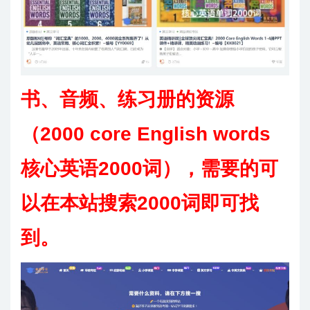
书、音频、练习册的资源
（2000 core English words
核心英语2000词），
需要的可
以在本站搜索2000词即可找
到。