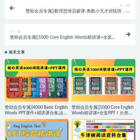
上一篇
赞助会员专属||数理思维启蒙课-奥数小天才训练营，编
号~【SW0007】
下一篇
赞助会员专属||1000 Core English Words精讲课+全套
PPT！分类主题+多样化阅读，高效学词不枯燥！~编号
【KK0027】
相关文章
赞助会员专属||4000 Basic English
赞助会员专属||1000 Core English
Words PPT课件+精讲课合集,这个
Words精讲课+全套PPT！分类主
寒假核心词汇轻松搞定！自学&教
题+多样化阅读，高效学词不枯
学皆可！~编号【KK0028】
燥！~编号【KK0027】