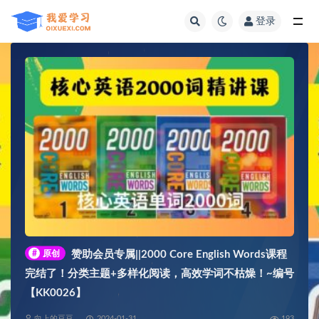
登录
全部
#
原创
赞助会员专属||2000 Core English Words课程
完结了！分类主题+多样化阅读，高效学词不枯燥！~编号
【KK0026】
向上的豆豆
2024-01-31
193