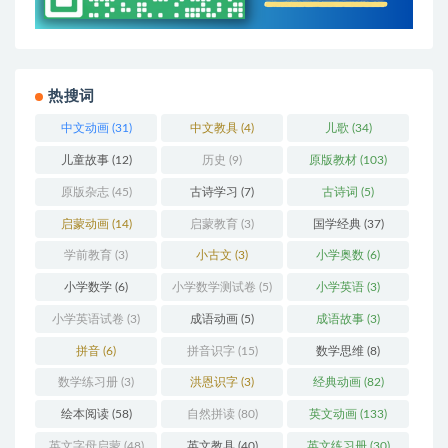
热搜词
中文动画
(31)
中文教具
(4)
儿歌
(34)
儿童故事
(12)
历史
(9)
原版教材
(103)
原版杂志
(45)
古诗学习
(7)
古诗词
(5)
启蒙动画
(14)
启蒙教育
(3)
国学经典
(37)
学前教育
(3)
小古文
(3)
小学奥数
(6)
小学数学
(6)
小学数学测试卷
(5)
小学英语
(3)
小学英语试卷
(3)
成语动画
(5)
成语故事
(3)
拼音
(6)
拼音识字
(15)
数学思维
(8)
数学练习册
(3)
洪恩识字
(3)
经典动画
(82)
绘本阅读
(58)
自然拼读
(80)
英文动画
(133)
英文字母启蒙
(48)
英文教具
(40)
英文练习册
(30)