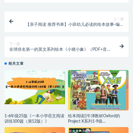
上一篇
【亲子阅读 推荐书单】小班幼儿必读的绘本故事-编号
【AD0034】
下一篇
全球排名第一的英文系列绘本《小猪小象》（PDF+音
频视频+讲解音频）-编号【AD0036】
相关文章
1-6年级25版《一本小学语文阅读
绘本阅读||牛津教材Oxford的
训练100篇（第12版）》
Project X系列1-9级
（pdf+mp3+配套练习册)~编号
【AD0060】