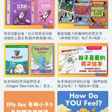
英语启蒙必备！红火箭英语分级
极富想象力和趣味性的英文书
读物史上最全资源(外教视频+精
《神奇图书馆》电子书+电影，解
讲课程，唱读动画+pdf绘本+音频
锁孩子的智慧和想象力~编号
+练习册+点读包等)~编号
【AD0058】
【AD0059】
绘本阅读||学乐版胖恐龙
绘本阅读||外研社出版《丽声妙想
《Dragon Tales-Gets by 》英文版
英文绘本》1-7级绘本+音频，零
PDF和音频 学乐旗下经典读物​​~编
起点的英语分级读物~编号
号【AD0057】
【AD0056】