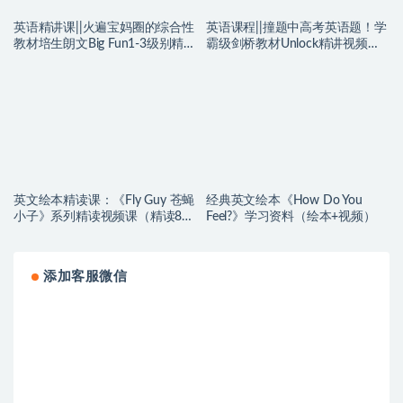
英语精讲课||火遍宝妈圈的综合性
英语课程||撞题中高考英语题！学
教材培生朗文Big Fun1-3级别精讲
霸级剑桥教材Unlock精讲视频
课，超级省妈的课堂全新体验~编
课，Basic和L1~L3，一共三个老
号【KK0020】
师的三个版本，超级省妈的课堂
全新体验~编号【KK0019】
英文绘本精读课：《Fly Guy 苍蝇
经典英文绘本《How Do You
小子》系列精读视频课（精读8本
Feel?》学习资料（绘本+视频）
+泛读8本） 绘本+音/视频
添加客服微信