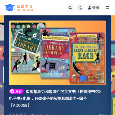
登录
全部
#
原创
极富想象力和趣味性的英文书《神奇图书馆》
电子书+电影，解锁孩子的智慧和想象力~编号
【AD0058】
向上的豆豆
2023-10-27
87