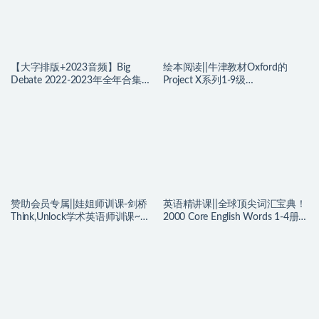
【大字排版+2023音频】Big
绘本阅读||牛津教材Oxford的
Debate 2022-2023年全年合集来
Project X系列1-9级
啦！英文外刊大辩论！提升逻辑
（pdf+mp3+配套练习册)~编号
思维和口语辩论能力，考试题
【AD0060】
源、写作、备考！~编号
【YZ0047】
赞助会员专属||娃姐师训课-剑桥
英语精讲课||全球顶尖词汇宝典！
Think,Unlock学术英语师训课~编
2000 Core English Words 1-4册
号【KK0025】
PPT课件+精讲课，精美动画练
习！~编号【KK0021】