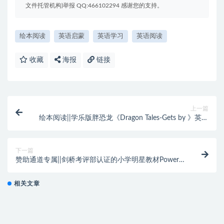
文件托管机构)举报 QQ:466102294 感谢您的支持。
绘本阅读
英语启蒙
英语学习
英语阅读
收藏
海报
链接
上一篇
绘本阅读||学乐版胖恐龙《Dragon Tales-Gets by 》英文
版PDF和音频 学乐旗下经典读物​​~编号【AD0057】
下一篇
赞助通道专属||剑桥考评部认证的小学明星教材Power
Up外教课合集+L0-L6级别优质PPT课件，日常学习或剑
桥考级都适合学习，老师家长们的宝藏资源！~编号
相关文章
【YY0093】