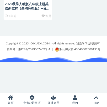
2025秋季人教版八年级上册英
语新教材（高清完整版）+音频
+笔记+单词默写+知识清单+单
1 年前
专属
元练习等
Copyright © 2025
OIXUEXI.COM
- All rights reserved 我爱学习 版权所有
|
备案号：湘ICP备2023007409号-1
|
湘公网安备 43040802000191号
首页
免费获取资源
开通会员
我的
顶部