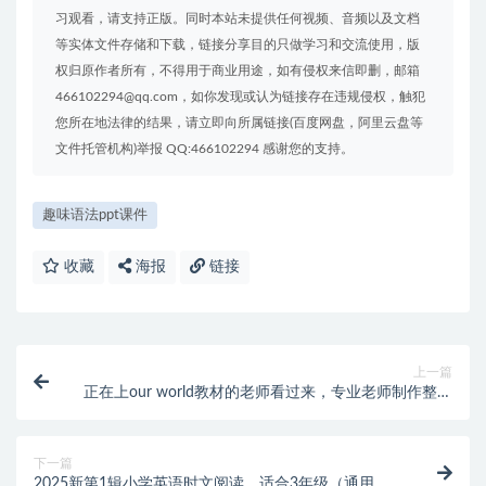
习观看，请支持正版。同时本站未提供任何视频、音频以及文档
等实体文件存储和下载，链接分享目的只做学习和交流使用，版
权归原作者所有，不得用于商业用途，如有侵权来信即删，邮箱
466102294@qq.com，如你发现或认为链接存在违规侵权，触犯
您所在地法律的结果，请立即向所属链接(百度网盘，阿里云盘等
文件托管机构)举报 QQ:466102294 感谢您的支持。
趣味语法ppt课件
收藏
海报
链接
上一篇
正在上our world教材的老师看过来，专业老师制作整理
的精品PPT课件,帮助更多老师高效有趣上课（海量课件
更新中。。。）
下一篇
2025新第1辑小学英语时文阅读，适合3年级（通用