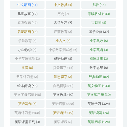
中文动画
(31)
中文教具
(4)
儿歌
(34)
儿童故事
(12)
历史
(9)
原版教材
(103)
原版杂志
(45)
古诗学习
(7)
古诗词
(5)
启蒙动画
(14)
启蒙教育
(3)
国学经典
(37)
学前教育
(3)
小古文
(3)
小学奥数
(6)
小学数学
(6)
小学数学测试卷
(5)
小学英语
(3)
小学英语试卷
(3)
成语动画
(5)
成语故事
(3)
拼音
(6)
拼音识字
(15)
数学思维
(8)
数学练习册
(3)
洪恩识字
(3)
经典动画
(82)
绘本阅读
(58)
自然拼读
(80)
英文动画
(133)
英文字母启蒙
(48)
英文教具
(40)
英文练习册
(30)
英语写作
(6)
英语启蒙
(228)
英语学习
(324)
英语练习册
(108)
英语语法
(49)
英语读写
(76)
英语课堂系列
(3)
英语课程
(6)
英语阅读
(124)