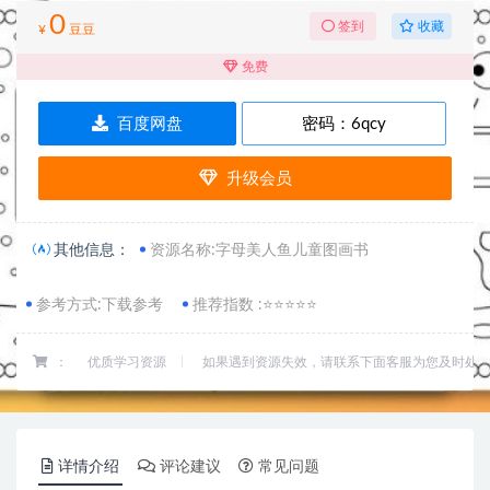
0
收藏
签到
¥
豆豆
免费
百度网盘
密码：
6qcy
升级会员
其他信息：
资源名称:字母美人鱼儿童图画书
参考方式:下载参考
推荐指数 :⭐⭐⭐⭐⭐
：
优质学习资源
如果遇到资源失效，请联系下面客服为您及时处
详情介绍
评论建议
常见问题