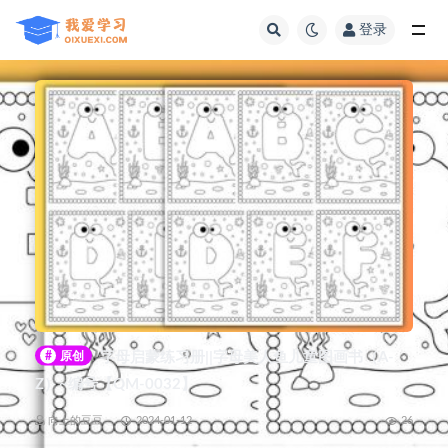
登录
全部
#
原创
字母启蒙练习册||字母美人鱼儿童图画书（A-
Z）~编号【QM-0032】
向上的豆豆
2024-01-12
26