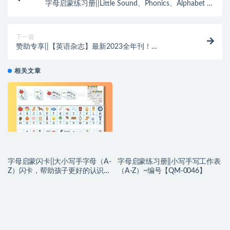
字母启蒙练习册||Little Sound、Phonics、Alphabet 工
作表（A-Z）~编号【QM-0031】
下一篇
赞助专享||【英语杂志】最新2023全年刊！
《Storytime》英国最有名的的儿童故事杂志！孩子成
长最佳搭档，零基础娃也能读外刊~编号【YZ0044】
相关文章
字母启蒙闪卡||大小写手字母（A-
字母启蒙练习册||小写手写工作表
Z）闪卡，帮助孩子更好的认识字
（A-Z）~编号【QM-0046】
母~编号【QM0047】