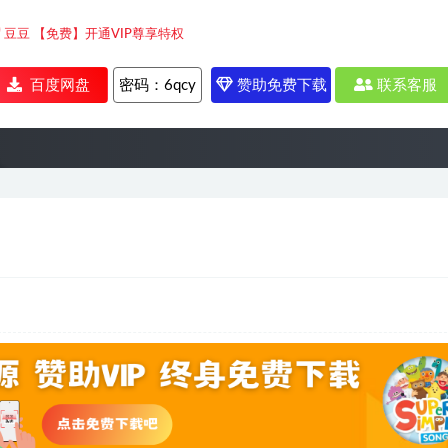
0
豆豆
【免费】开通VIP尊享特权
百度网盘
密码：
6qcy
赞助免费下载
联系客服