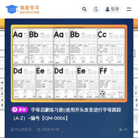
登录
全部
#
原创
字母启蒙练习册||使用开头发音进行字母跟踪
（A-Z）~编号【QM-0006】
向上的豆豆
2024-01-04
34