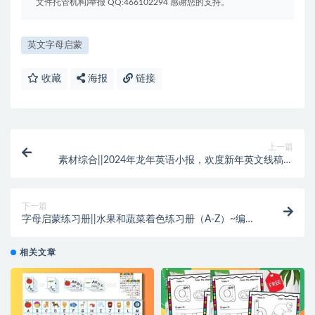
文件托管机构)举报 QQ:466102294 感谢您的支持。
英文字母启蒙
收藏
海报
链接
上一篇
素材综合||2024年龙年英语小报，欢度新年英文线稿涂
色电子小报合集~编号【PP0001】
下一篇
字母启蒙练习册||水果和蔬菜着色练习册（A-Z）~编号
【QM-0002】
相关文章