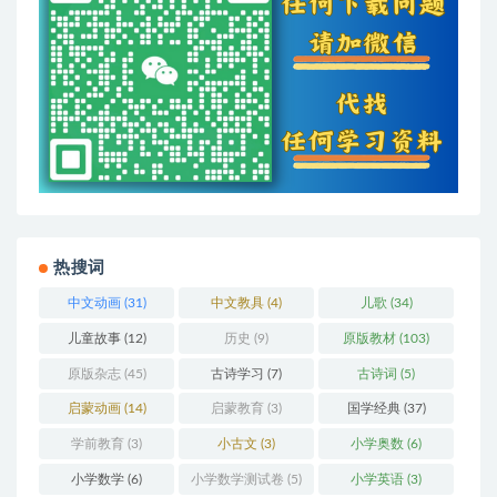
热搜词
中文动画
(31)
中文教具
(4)
儿歌
(34)
儿童故事
(12)
历史
(9)
原版教材
(103)
原版杂志
(45)
古诗学习
(7)
古诗词
(5)
启蒙动画
(14)
启蒙教育
(3)
国学经典
(37)
学前教育
(3)
小古文
(3)
小学奥数
(6)
小学数学
(6)
小学数学测试卷
(5)
小学英语
(3)