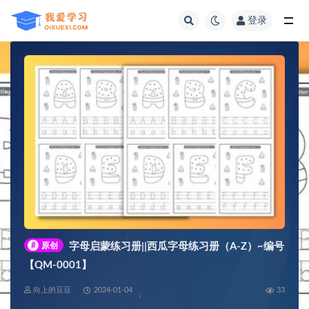
登录
全部
#
原创
字母启蒙练习册||西瓜字母练习册（A-Z）~编号
【QM-0001】
向上的豆豆
2024-01-04
33