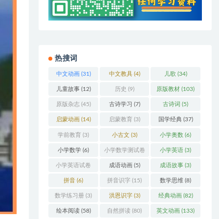
热搜词
中文动画
(31)
中文教具
(4)
儿歌
(34)
儿童故事
(12)
历史
(9)
原版教材
(103)
原版杂志
(45)
古诗学习
(7)
古诗词
(5)
启蒙动画
(14)
启蒙教育
(3)
国学经典
(37)
学前教育
(3)
小古文
(3)
小学奥数
(6)
小学数学
(6)
小学数学测试卷
小学英语
(3)
(5)
小学英语试卷
成语动画
(5)
成语故事
(3)
(3)
拼音
(6)
拼音识字
(15)
数学思维
(8)
数学练习册
(3)
洪恩识字
(3)
经典动画
(82)
绘本阅读
(58)
自然拼读
(80)
英文动画
(133)