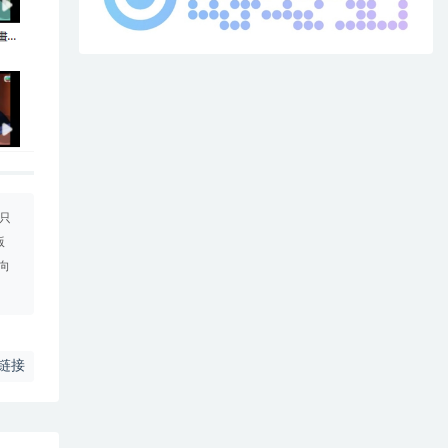
只
版
向
链接