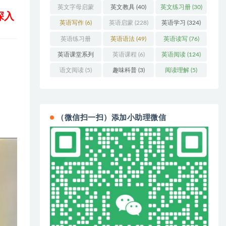
英文字母启蒙
英文教具
(40)
英文练习册
(30)
深入
(48)
英语写作
(6)
英语启蒙
(228)
英语学习
(324)
英语练习册
英语语法
(49)
英语读写
(76)
(108)
英语课堂系列
英语课程
(6)
英语阅读
(124)
(3)
语文阅读
(5)
趣味科普
(3)
阅读理解
(5)
（微信扫一扫）添加小助理微信