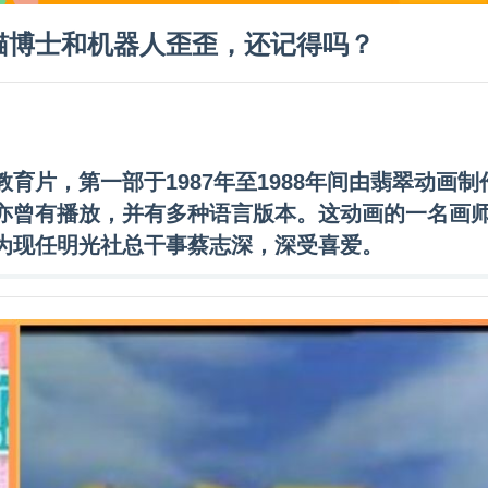
猫博士和机器人歪歪，还记得吗？
片，第一部于1987年至1988年间由
翡翠动画
制
亦曾有播放，并有多种语言版本。这动画的一名画
为现任
明光社
总干事蔡志深，深受喜爱。