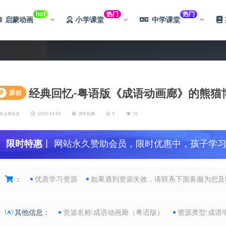
hot
热门
热门
启蒙动画
小学课堂
中学课堂
经典回忆-粤语版《成语动画廊》的熊猫
#
原创
向上的豆豆
2023-12-01
国学经典
0
76
限时特惠
丨 网站永久赞助会员，限时优惠中，孩子学
：
优质学习资源
如果遇到资源失效，请联系下面客服为您及
其他信息：
资源名称:成语动画廊（粤语版）
资源类型:成语