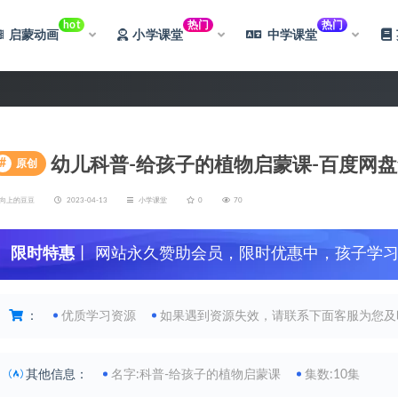
hot
热门
热门
启蒙动画
小学课堂
中学课堂
幼儿科普-给孩子的植物启蒙课-百度网盘查
#
原创
向上的豆豆
2023-04-13
小学课堂
0
70
限时特惠
丨 网站永久赞助会员，限时优惠中，孩子学
：
优质学习资源
如果遇到资源失效，请联系下面客服为您及
其他信息：
名字:科普-给孩子的植物启蒙课
集数:10集