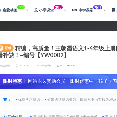
hot
热门
热门
启蒙动画
小学课堂
中学课堂
精编，高质量！王朝霞语文1-6年级上册
#
原创
漏补缺！~编号【YW0002】
向上的豆豆
2023-11-07
一年级系列
0
100
限时特惠
丨 网站永久赞助会员，限时优惠中，孩子学
：
优质学习资源
如果遇到资源失效，请联系下面客服为您及