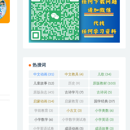
热搜词
中文动画
(31)
中文教具
(4)
儿歌
(34)
儿童故事
(12)
历史
(9)
原版教材
(103)
原版杂志
(45)
古诗学习
(7)
古诗词
(5)
启蒙动画
(14)
启蒙教育
(3)
国学经典
(37)
学前教育
(3)
小古文
(3)
小学奥数
(6)
小学数学
(6)
小学数学测试卷
小学英语
(3)
(5)
小学英语试卷
成语动画
(5)
成语故事
(3)