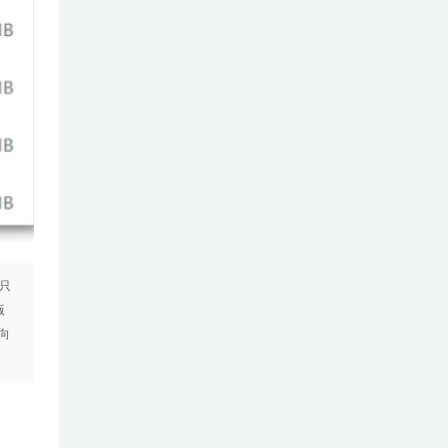
只
版
向