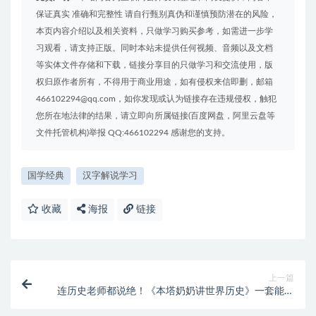
保证真实 准确和完整性 请自行甄别真伪和谨慎预防潜在的风险，
本页内容介绍以及相关资料，只做学习购买参考，如需进一步学
习观看，请支持正版。同时本站未提供任何视频、音频以及文档
等实体文件存储和下载，链接分享目的只做学习和交流使用，版
权归原作者所有，不得用于商业用途，如有侵权来信即删，邮箱
466102294@qq.com，如你发现或认为链接存在违规侵权，触犯
您所在地法律的结果，请立即向所属链接(百度网盘，阿里云盘等
文件托管机构)举报 QQ:466102294 感谢您的支持。
国学经典
汉字解说学习
收藏
海报
链接
上一篇
连历史老师都说绝！《本塔奶奶讲世界历史》一套能让
孩子放下手机，直呼上瘾的世界史启蒙书籍（附179集