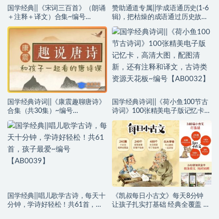
国学经典||《宋词三百首》（朗诵
赞助通道专属||学成语通历史(1-6
＋注释＋译文）合集~编号
辑)，把枯燥的成语通过历史故事
【AB0035】
讲给孩子听，串联整个中国历
史！~编号【AB0034】
国学经典诗词||《康震趣聊唐诗》
国学经典诗词||《荷小鱼100节古
合集（共30集）~编号
诗词》100张精美电子版记忆卡，
【AB0033】
高清大图，配图清新，还有注释
和译文，古诗类资源天花板~编号
【AB0032】
国学经典||唱儿歌学古诗，每天十
《凯叔每日小古文》每天8分钟
分钟，学诗好轻松！共61首，孩
让孩子扎实打基础 经典全覆盖 好
子最爱~编号【AB0039】
懂不枯燥 听了就会用,小古文知识