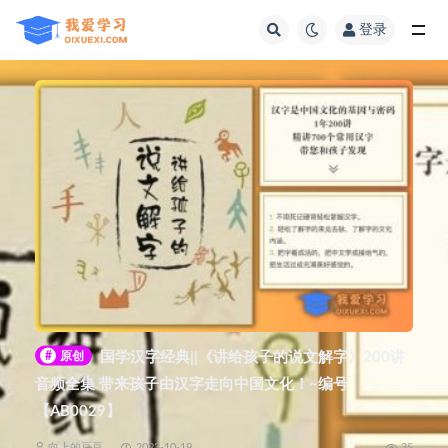
登录
全部
#
原创
国学汉字经典||《讲给孩子的说文解字》200讲
音频全集 带来孩子由汉字走向中国文化！~编号
【AB0029】
向上的豆豆
2023-10-19
35