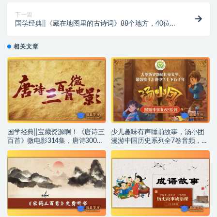
音频）~编号【AB0028】
下一篇
国学经典||《藏在地图里的古诗词》88个地方，40位诗
词名人，180首诗篇，200段历史过往……~编号
【AB0030】
相关文章
国学经典||宝藏资源啊！《唐诗三
少儿趣味有声睡前故事，汤小团
百首》微电影314集，唐诗300首
漫游中国历史系列全7卷音频，为
大电影：父母和孩子的必备！另
孩子打开历史之门~编号
外附：（唐诗三百首【300集】音
【AB0036】
频版）~编号【AB0037】