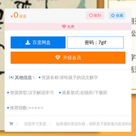
0
收藏
签到
¥
豆豆
免费
百度网盘
密码：
7gif
升级会员
其他信息：
资源名称:讲给孩子的说文解字
资源类型:汉字解说学习
观看形式:在线听/下载听
推荐指数:⭐⭐⭐⭐⭐
：
优质学习资源
如果遇到资源失效，请联系下面客服为您及时处