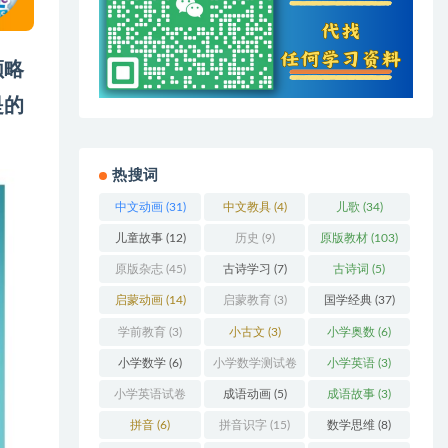
领略
是的
热搜词
中文动画
(31)
中文教具
(4)
儿歌
(34)
儿童故事
(12)
历史
(9)
原版教材
(103)
原版杂志
(45)
古诗学习
(7)
古诗词
(5)
启蒙动画
(14)
启蒙教育
(3)
国学经典
(37)
学前教育
(3)
小古文
(3)
小学奥数
(6)
小学数学
(6)
小学数学测试卷
小学英语
(3)
(5)
小学英语试卷
成语动画
(5)
成语故事
(3)
(3)
拼音
(6)
拼音识字
(15)
数学思维
(8)