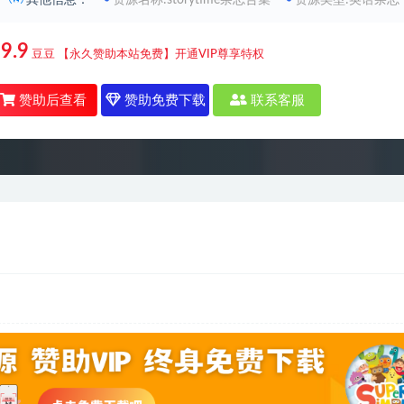
其他信息：
资源名称:storytime杂志合集
资源类型:英语杂志
9.9
豆豆
【永久赞助本站免费】开通VIP尊享特权
赞助后查看
赞助免费下载
联系客服