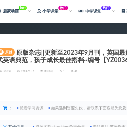
hot
热门
热门
启蒙动画
小学课堂
中学课堂
原版杂志||更新至2023年9月刊，英国最好
#
原创
式英语典范，孩子成长最佳搭档~编号【YZ003
向上的豆豆
2023-09-13
原版杂志
1
49
限时特惠
丨 网站永久赞助会员，限时优惠中，孩子学
：
优质学习资源
如果遇到资源失效，请联系下面客服为您及