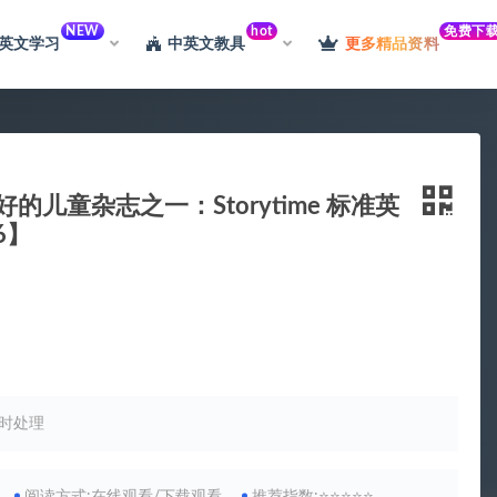
NEW
hot
免费下
英文学习
中英文教具
更多精品资料
的儿童杂志之一：Storytime 标准英
6】
习的宝藏资源库，想要的都有！
升级会员
时处理