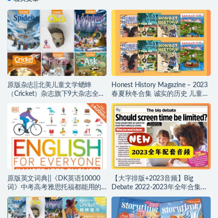
原版杂志||北美儿童文学蟋蟀
Honest History Magazine – 2023
（Cricket）杂志旗下9大杂志全套
春夏秋冬合集 诚实的历史 儿童杂
大合集（2024年刊，更新中）！
志 PDF~编号【YZ0049】
babybug、lady bug、click、
cricket等~编号【YZ0051】
原版英文词典||《DK英语10000
【大字排版+2023音频】Big
词》中考高考雅思托福都能用的
Debate 2022-2023年全年合集来
词库，PDF+配套音频！编号
啦！英文外刊大辩论！提升逻辑
~【YZ0048】
思维和口语辩论能力，考试题
源、写作、备考！~编号