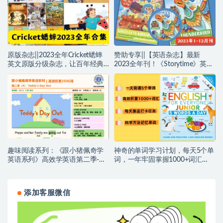
【YZ0047】
原版杂志||2023全年Cricket蟋蟀
赞助专享||【英语杂志】最新
英文原版分级杂志，让百年经典
2023全年刊！《Storytime》英国
陪伴孩子长大！~编号
最有名的的儿童故事杂志！孩子
【YZ0045】
成长最佳搭档，零基础娃也能读
外刊~编号【YZ0044】
趣味阅读系列：《跟小猪佩奇学
神奇的单词学习计划，每天5个单
英语系列》高效学英语第二季-
词，一年牢固掌握1000+词汇
Teddy’s Day out ,体验童年趣味的
（含音频），实现自主阅读（海
同时，积累超多实用的词汇！
量参考学习资料更新中。。。）
添加客服微信