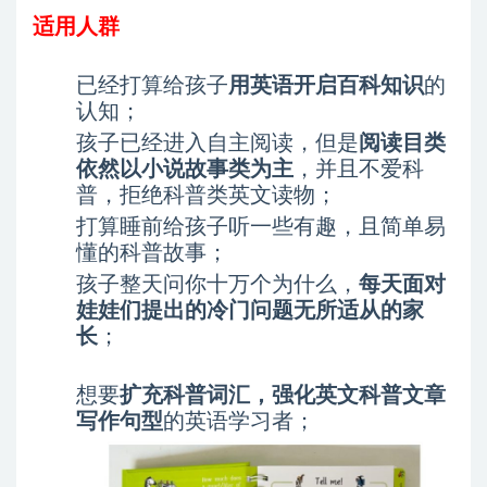
适用人群
已经打算给孩子
用英语开启百科知识
的
认知；
孩子已经进入自主阅读，但是
阅读目类
依然以小说故事类为主
，并且不爱科
普，拒绝科普类英文读物；
打算睡前给孩子听一些有趣，且简单易
懂的科普故事；
孩子整天问你十万个为什么，
每天面对
娃娃们提出的冷门问题无所适从的家
长
；
想要
扩充科普词汇，强化英文科普文章
写作句型
的英语学习者；