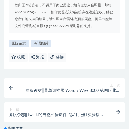
权归原作者所有，不得用于商业用途，如有侵权来信即删，邮箱
466102294@qq.com，如你发现或认为链接存在违规侵权，触犯
您所在地法律的结果，请立即向所属链接(百度网盘，阿里云盘等
文件托管机构)举报 QQ:466102294 感谢您的支持。
原版杂志
英语阅读
收藏
海报
链接
上一篇
原版教材||背单词神器 Wordly Wise 3000 第四版北美
核心词汇，快速提高孩子词汇量和阅读水平、考试轻松
通关（K-12级，PDF+MP3）含外教课~编号
【YY0089】
下一篇
原版杂志||Twinkl的自然科普课件+练习手册+实验指
导，对自然探索感兴趣的孩子家长赶紧收藏！~编号
【YZ0035】
相关文章