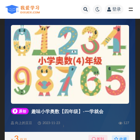
登录
全部
#
原创
趣味小学奥数【四年级】-一学就会
向上的豆豆
2023-11-23
127
3
收藏
签到