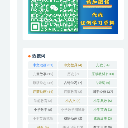
热搜词
中文动画
(31)
中文教具
(4)
儿歌
(34)
儿童故事
(12)
历史
(9)
原版教材
(103)
原版杂志
(45)
古诗学习
(7)
古诗词
(5)
启蒙动画
(14)
启蒙教育
(3)
国学经典
(37)
学前教育
(3)
小古文
(3)
小学奥数
(6)
小学数学
(6)
小学数学测试卷
小学英语
(3)
(5)
小学英语试卷
成语动画
(5)
成语故事
(3)
(3)
拼音
(6)
拼音识字
(15)
数学思维
(8)