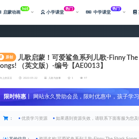
hot
热门
热门
启蒙动画
小学课堂
中学课堂
儿歌启蒙！可爱鲨鱼系列儿歌-Finny The Shark
#
原创
Songs! （英文版）-编号【AE0013】
向上的豆豆
2023-05-22
儿歌与故事
1
97
限时特惠
丨 网站永久赞助会员，限时优惠中，孩子学
：
优质学习资源
如果遇到资源失效，请联系下面客服为您及