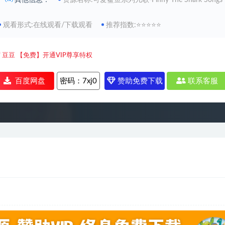
其他信息：
资源名称:可爱鲨鱼系列儿歌-Finny The Shark Songs from
观看形式:在线观看/下载观看
推荐指数:⭐⭐⭐⭐⭐
0
豆豆
【免费】开通VIP尊享特权
百度网盘
密码：
7xj0
赞助免费下载
联系客服