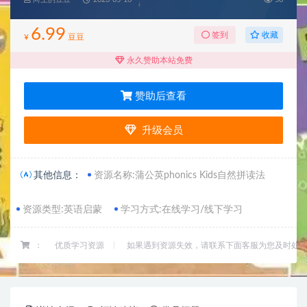
6.99
收藏
签到
¥
豆豆
永久赞助本站免费
赞助后查看
升级会员
其他信息：
资源名称:蒲公英phonics Kids自然拼读法
资源类型:英语启蒙
学习方式:在线学习/线下学习
：
优质学习资源
如果遇到资源失效，请联系下面客服为您及时处