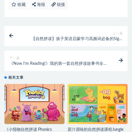
收藏
海报
链接
上一篇
【自然拼读】孩子英语启蒙学习高频词必备的Sight
Word Rings英文随身卡-编号【AF0013】
下一篇
《Now I’m Reading!》我的第一套自然拼读故事书全套
80本绘本+音频（包含学习计划），英语启蒙幼小衔接-
编号【AF0015】
相关文章
《小怪物自然拼读 Phonics
原汁原味的自然拼读课程Jungle