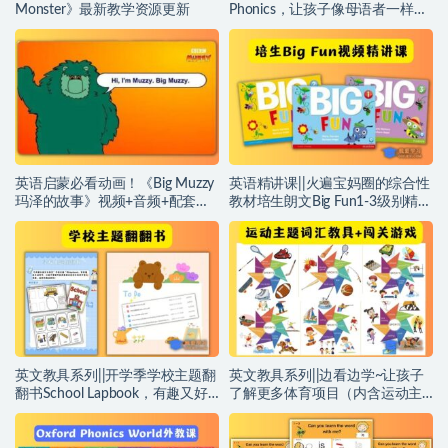
Monster》最新教学资源更新
Phonics，让孩子像母语者一样学
习英语（含学习视频资源）~编号
【AF0069】
英语启蒙必看动画！《Big Muzzy
英语精讲课||火遍宝妈圈的综合性
玛泽的故事》视频+音频+配套绘
教材培生朗文Big Fun1-3级别精讲
本、台词本、单词图卡等~编号
课，超级省妈的课堂全新体验~编
[【EE0117】
号【KK0020】
英文教具系列||开学季学校主题翻
英文教具系列||边看边学~让孩子
翻书School Lapbook，有趣又好
了解更多体育项目（内含运动主
玩，让孩子玩的过程中把词汇记
题词汇10套+滑雪闯关游戏）~编
住~编号【JJ0034】
号【JJ0031】