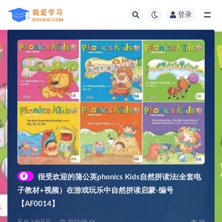
登录
全部
#
很受欢迎的蒲公英phonics Kids自然拼读法(全套电
子教材+视频）在游戏玩乐中自然拼读启蒙-编号
【AF0014】
向上的豆豆
2023-05-16
58