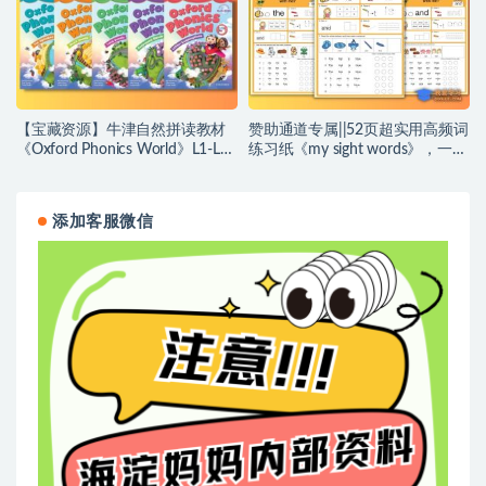
【宝藏资源】牛津自然拼读教材
赞助通道专属||52页超实用高频词
《Oxford Phonics World》L1-L5
练习纸《my sight words》，一个
全套外教录播视频课(Molly老师
单词7种玩法！轻松掌握500+高
版)169集~编号【KK0040】
频词句！~编号【AF0068】
添加客服微信