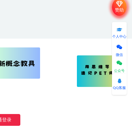
赞助
个人中心
微信
公众号
QQ客服
湘公网安备 43040802000191号
通登录