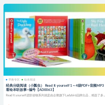
早教专区
绘本阅读
经典分级阅读（小瓢虫） Read It yourself 1～4级PDF+音频MP
看绘本听故事~编号【AD0063】
Read It yourself进阶读物系列就是由企鹅旗下Ladybird品牌出品，精选了多..