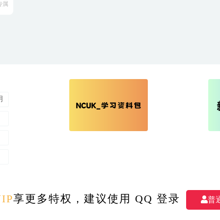
专属
明
M
- All rights reserved 我爱学习 版权所有
|
备案号：湘ICP备2023007409号-1
|
IP
享更多特权，建议使用 QQ 登录
普