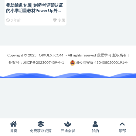
赞助通道专属||剑桥考评部认证
的小学明星教材Power Up外教
课合集+L0-L6级别优质PPT课
3 年前
专属
件，日常学习或剑桥考级都适合
学习，老师家长们的宝藏资源！
~编号【YY0093】
Copyright © 2025
OIXUEXI.COM
- All rights reserved 我爱学习 版权所有
|
备案号：湘ICP备2023007409号-1
|
湘公网安备 43040802000191号
首页
免费获取资源
开通会员
我的
顶部