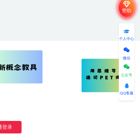
赞助
个人中心
微信
公众号
QQ客服
湘公网安备 43040802000191号
通登录