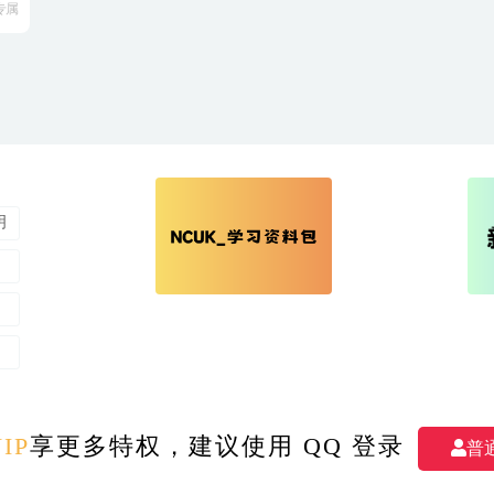
专属
明
M
- All rights reserved 我爱学习 版权所有
|
备案号：湘ICP备2023007409号-1
|
IP
享更多特权，建议使用 QQ 登录
普