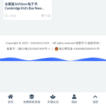
全新版 kid’sbox 电子书
Cambridge Kid’s Box New
Generation 全级别,含教材+视频
2 年前
专属
+音频+闪卡+教学计划+测试等~
编号【YY0117】
Copyright © 2025
OIXUEXI.COM
- All rights reserved 我爱学习 版权所有
|
备案号：湘ICP备2023007409号-1
|
湘公网安备 43040802000191号
首页
免费获取资源
开通会员
我的
顶部