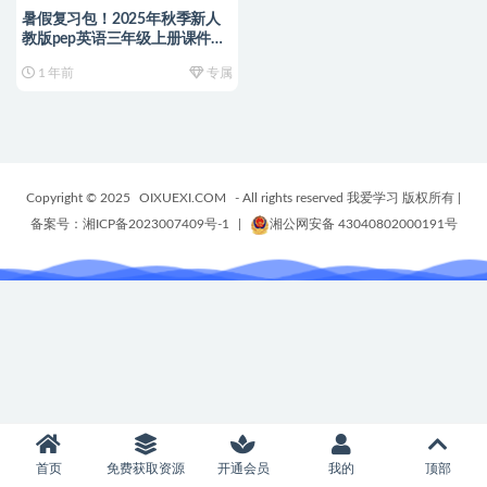
暑假复习包！2025年秋季新人
教版pep英语三年级上册课件
+单词默写+知识清单+预习单
1 年前
专属
+字帖等资源
Copyright © 2025
OIXUEXI.COM
- All rights reserved 我爱学习 版权所有
|
备案号：湘ICP备2023007409号-1
|
湘公网安备 43040802000191号
首页
免费获取资源
开通会员
我的
顶部