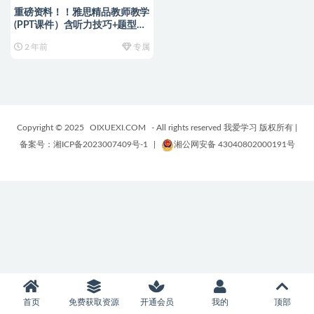
重磅资料！！雅思精品教师教学
(PPT课件）含听力技巧+题型分
析+基础课，围绕6.5分设计，不
2 年前
专属
容错过！
Copyright © 2025
OIXUEXI.COM
- All rights reserved 我爱学习 版权所有
|
备案号：湘ICP备2023007409号-1
|
湘公网安备 43040802000191号
首页
免费获取资源
开通会员
我的
顶部