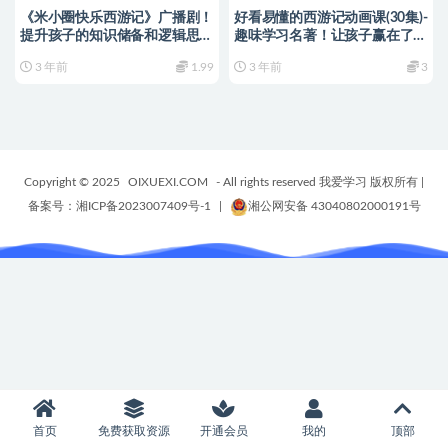
《米小圈快乐西游记》广播剧！
好看易懂的西游记动画课(30集)-
提升孩子的知识储备和逻辑思维
趣味学习名著！让孩子赢在了起
能力。-编号【AB0010】
跑线上！-编号【FF0001】
3 年前
1.99
3 年前
3
Copyright © 2025
OIXUEXI.COM
- All rights reserved 我爱学习 版权所有
|
备案号：湘ICP备2023007409号-1
|
湘公网安备 43040802000191号
首页
免费获取资源
开通会员
我的
顶部