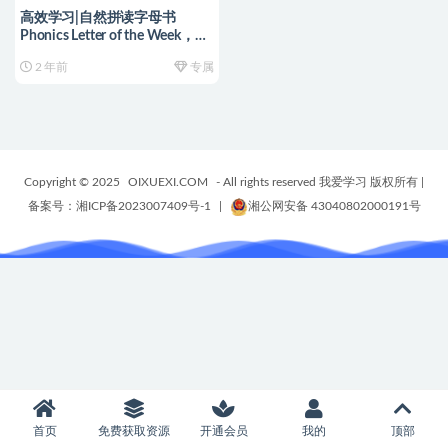
高效学习|自然拼读字母书
Phonics Letter of the Week，帮
忙孩子高效高质量的完成学习！
2 年前
专属
编号【YA0152】
Copyright © 2025
OIXUEXI.COM
- All rights reserved 我爱学习 版权所有
|
备案号：湘ICP备2023007409号-1
|
湘公网安备 43040802000191号
首页
免费获取资源
开通会员
我的
顶部