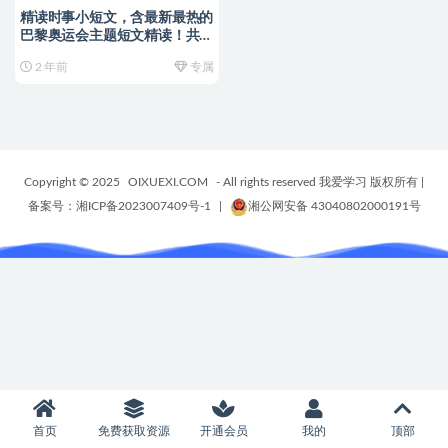
精读时事小短文，含最新最热的
巴黎奥运会主题短文精读！共
104篇小短文精度，轻松积累
2 年前
专属
2000+词（含配套音频+单词
卡） 编号~【YA0096】
Copyright © 2025
OIXUEXI.COM
- All rights reserved 我爱学习 版权所有
|
备案号：湘ICP备2023007409号-1
|
湘公网安备 43040802000191号
首页
免费获取资源
开通会员
我的
顶部