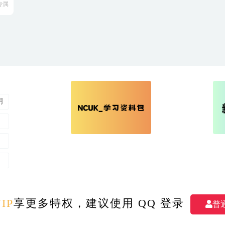
专属
明
M
- All rights reserved 我爱学习 版权所有
|
备案号：湘ICP备2023007409号-1
|
IP
享更多特权，建议使用 QQ 登录
普