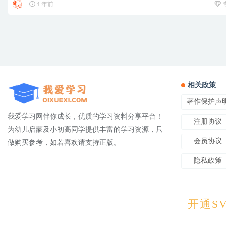
1 年前
相关政策
著作保护声
我爱学习网伴你成长，优质的学习资料分享平台！
注册协议
为幼儿启蒙及小初高同学提供丰富的学习资源，只
会员协议
做购买参考，如若喜欢请支持正版。
隐私政策
Copyright © 2025
OIXUEXI.CO
开通SV