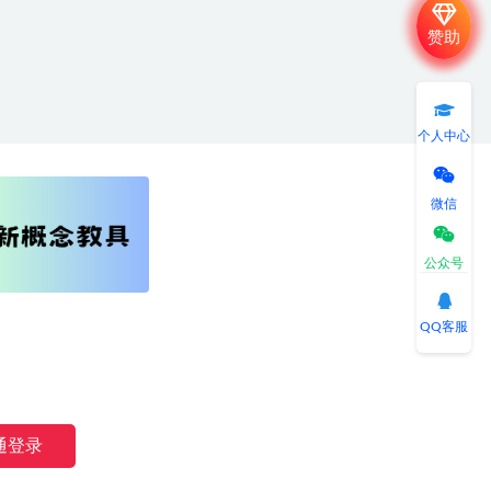
赞助
个人中心
微信
公众号
QQ客服
湘公网安备 43040802000191号
通登录