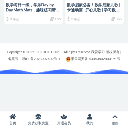
数学每日一练，学乐Day-by-
数学启蒙必备！数学启蒙儿歌 |
Day Math Mats，趣味练习帮助
卡通动画 | 开心儿歌 | 学习数学 -
孩子快速掌握数学技巧！-编号
编号【AE0004】
3 年前
1.99
3 年前
0.99
【YA0023】
Copyright © 2025
OIXUEXI.COM
- All rights reserved 我爱学习 版权所有
|
备案号：湘ICP备2023007409号-1
|
湘公网安备 43040802000191号
首页
免费获取资源
开通会员
我的
顶部