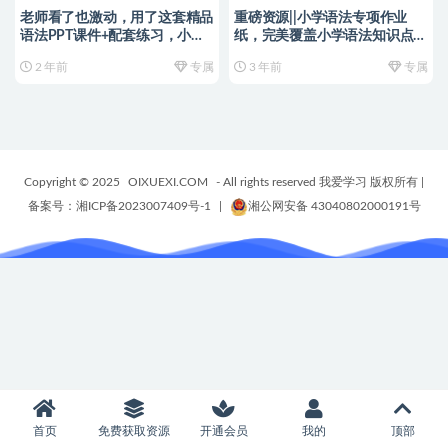
老师看了也激动，用了这套精品
重磅资源||小学语法专项作业
语法PPT课件+配套练习，小学
纸，完美覆盖小学语法知识点，
语法一路通关！~编号
（300多页）每天做几页一个学
2 年前
专属
3 年前
专属
【KK0079】
期语法全吃透！（含答案）高清
PDF，可打印 编号【YA0075】
Copyright © 2025
OIXUEXI.COM
- All rights reserved 我爱学习 版权所有
|
备案号：湘ICP备2023007409号-1
|
湘公网安备 43040802000191号
首页
免费获取资源
开通会员
我的
顶部