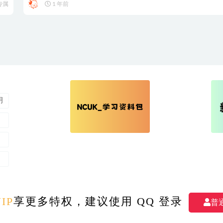
专属
1 年前
明
M
- All rights reserved 我爱学习 版权所有
|
备案号：湘ICP备2023007409号-1
|
IP
享更多特权，建议使用 QQ 登录
普