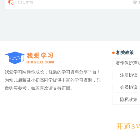
1 年前
相关政策
著作保护声
我爱学习网伴你成长，优质的学习资料分享平台！
注册协议
为幼儿启蒙及小初高同学提供丰富的学习资源，只
会员协议
做购买参考，如若喜欢请支持正版。
隐私政策
Copyright © 2025
OIXUEXI.CO
开通SV