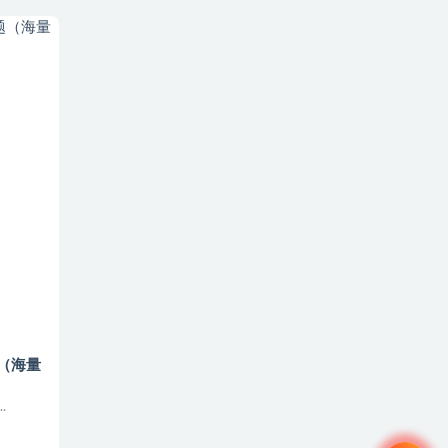
题（海量
.