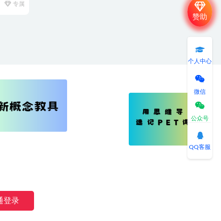
专属
赞助
个人中心
微信
公众号
QQ客服
湘公网安备 43040802000191号
通登录