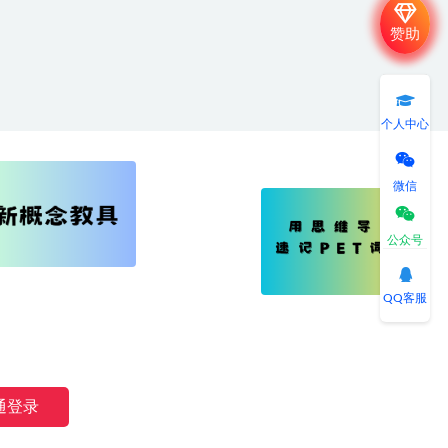
赞助
个人中心
微信
公众号
QQ客服
湘公网安备 43040802000191号
通登录