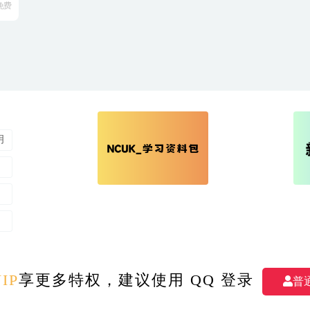
免费
明
M
- All rights reserved 我爱学习 版权所有
|
备案号：湘ICP备2023007409号-1
|
IP
享更多特权，建议使用 QQ 登录
普